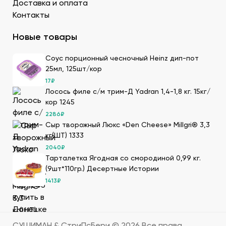
кубитейнерах.
Доставка и оплата
Соевый соус. Приготовленный по классическому
Контакты
рецепту продукт для суши в ДНР можно
приобрести оптовой партией в нашей компании.
Новые товары
Преимущества заказа в Сушиман
Соус порционный чесночный Heinz дип-пот
25мл, 125шт/кор
Чтобы купить продукты для суши в ДНР от
17
₽
производителя, закажите их на сайте нашей компании.
Лосось филе с/м трим-Д Yadran 1,4-1,8 кг. 15кг/
Мы имеем 20-летний опыт в этой сфере, поэтому
кор 1245
гарантируем нашим клиентам следующие
2286
₽
преимущества:
Сыр творожный Люкс «Den Cheese» Millgri® 3,3
Большой выбор товаров для суши высокого
кг(ШТ) 1333
качества, которые мы получаем по прямым
2040
₽
поставкам. Мы дорожим репутацией и заботимся о
Тарталетка Ягодная со смородиной 0,99 кг.
клиентах, поэтому тщательно отбираем
(9шт*110гр.) Десертные Истории
поставщиков продуктов для суши, которые
1413
₽
гарантируют качество продукции.
В каталоге можно посмотреть подробное
описание каждого продукта, как его готовить,
цены. Также здесь можно сделать онлайн-заказ –
СУШИМАН & СтриПсБери ©
2026
Все права