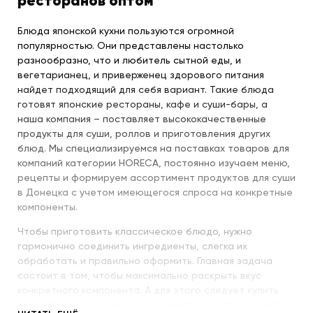
ресторанов оптом
Блюда японской кухни пользуются огромной
популярностью. Они представлены настолько
разнообразно, что и любитель сытной еды, и
вегетарианец, и приверженец здорового питания
найдет подходящий для себя вариант. Такие блюда
готовят японские рестораны, кафе и суши-бары, а
наша компания – поставляет высококачественные
продукты для суши, роллов и приготовления других
блюд. Мы специализируемся на поставках товаров для
компаний категории HORECA, постоянно изучаем меню,
рецепты и формируем ассортимент продуктов для суши
в Донецка с учетом имеющегося спроса на конкретные
компоненты.
Чтобы приготовить классическое блюдо, нужно
гармонично соединить ингредиенты, слегка их
обработать и правильно оформить. Главная задача
состоит в том, чтобы максимально раскрыть вкус
конкретного компонента. А для этого следует купить
продукты для суши высокого качества и использовать