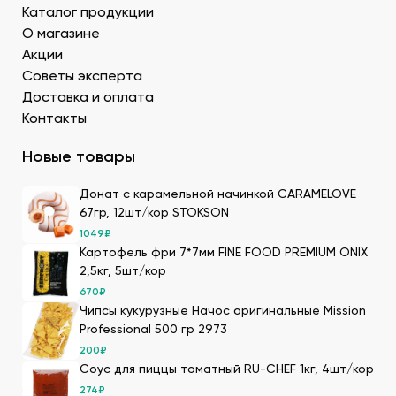
суши оптом – кунжутные семена в разной
Каталог продукции
расфасовке. Используются для создания
О магазине
вкусового оттенка и декорирования.
Акции
Уксус рисовый. Заказать этот продукт для суши
Советы эксперта
оптом в Донецке можно в бутылках и
кубитейнерах.
Доставка и оплата
Соевый соус. Приготовленный по классическому
Контакты
рецепту продукт для суши в ДНР можно
приобрести оптовой партией в нашей компании.
Новые товары
Преимущества заказа в Сушиман
Донат с карамельной начинкой CARAMELOVE
67гр, 12шт/кор STOKSON
Чтобы купить продукты для суши в ДНР от
1049
₽
производителя, закажите их на сайте нашей компании.
Картофель фри 7*7мм FINE FOOD PREMIUM ONIX
Мы имеем 20-летний опыт в этой сфере, поэтому
2,5кг, 5шт/кор
гарантируем нашим клиентам следующие
670
₽
преимущества:
Чипсы кукурузные Начос оригинальные Mission
Большой выбор товаров для суши высокого
Professional 500 гр 2973
качества, которые мы получаем по прямым
200
₽
поставкам. Мы дорожим репутацией и заботимся о
Соус для пиццы томатный RU-CHEF 1кг, 4шт/кор
клиентах, поэтому тщательно отбираем
274
₽