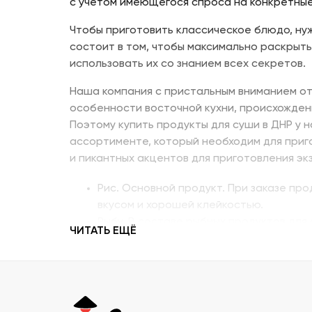
с учетом имеющегося спроса на конкретные
Чтобы приготовить классическое блюдо, нуж
состоит в том, чтобы максимально раскрыть
использовать их со знанием всех секретов.
Наша компания с пристальным вниманием от
особенности восточной кухни, происхожден
Поэтому купить продукты для суши в ДНР у 
ассортименте, который необходим для приг
и пикантных акцентов для приготовления эк
Рис. Основной продукт. При заказе пр
вкусом и хорошей клейкостью.
Рыбу. В составе рыбных продуктов для 
ЧИТАТЬ ЕЩЁ
напоминающий сладкое мясо угря, окун
Креветку – королевскую, тигровую, дик
Муку темпура. Смесь пшеничной и рисо
суши в Донецке, изготовленный по япон
Водоросли. Комбу, нори – качественны