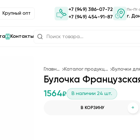
+7 (949) 386-07-72
Пн-Пт с
Крупный опт
г. До
+7 (949) 454-91-87
та
Контакты
Главная
Каталог продукции
Булочка Французская 
1564
₽
В наличии
24
шт.
+
В КОРЗИНУ