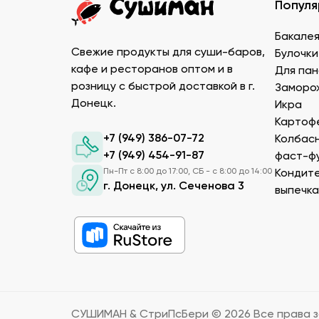
Популя
Икру масаго, тобико. Свежайшие проду
Белый и черный кунжут. Придает блюду
Бакале
расфасовке. Используются для создани
Свежие продукты для суши-баров,
Булочки
Уксус рисовый. Заказать этот продукт 
кафе и ресторанов оптом и в
Для пан
Соевый соус. Приготовленный по класс
розницу с быстрой доставкой в г.
Заморо
Донецк.
Икра
Преимущества заказа в Сушиман
Картофе
+7 (949) 386-07-72
Колбасн
Чтобы купить продукты для суши в ДНР от п
+7 (949) 454-91-87
фаст-ф
гарантируем нашим клиентам следующие п
Пн-Пт с 8:00 до 17:00, СБ - с 8:00 до 14:00
Кондите
г. Донецк, ул. Сеченова 3
Большой выбор товаров для суши высок
выпечка
клиентах, поэтому тщательно отбирае
В каталоге можно посмотреть подробно
положить в корзину нужно количество.
В ДНР продукты для суши оптом прода
температурой и влажностью, позволяет
продукции.
Наши менеджеры консультируют по ин
СУШИМАН & СтриПсБери ©
2026
Все права 