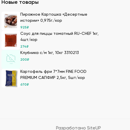
Новые товары
ля суши оптом – кунжутные семена в разной
Пирожное Картошка «Десертные
истории» 0,975г./кор
ах.
925
₽
ести оптовой партией в нашей компании.
Соус для пиццы томатный RU-CHEF 1кг,
4шт/кор
274
₽
Клубника с/м 1кг, 10кг 3310213
имеем 20-летний опыт в этой сфере, поэтому
200
₽
Картофель фри 7*7мм FINE FOOD
м. Мы дорожим репутацией и заботимся о
PREMIUM САПФИР 2,5кг, 5шт/кор
т качество продукции.
670
₽
Также здесь можно сделать онлайн-заказ –
лады с оптимальными условиями хранения –
оптовых заказов, обеспечивая свежесть
 информацию и помогают формировать
Разработано SiteUP