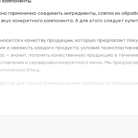
 компоненты.
но гармонично соединить ингредиенты, слегка их обраб
 вкус конкретного компонента. А для этого следует купит
носится к качеству продукции, которую предлагает поку
ие и свежесть каждого продукта, условия транспортиров
нас – значит, получить качественную продукцию в течени
отовления и сервировки конкретного меню. Мы предлага
зотических блюд.
одуктов для суши в Донецке можно приобрести специальн
суши в ДНР можно заказать копченое филе лосося, охлажд
ь изумидай – вкусный и питательный. Стружка тунца бон
ую. В Донецке купить продукты для суши – морепродукты,
вой муки с крахмалом для золотистой корочки. Можно за
ской технологии.
е продукты для суши в ДНР с быстрой доставкой.