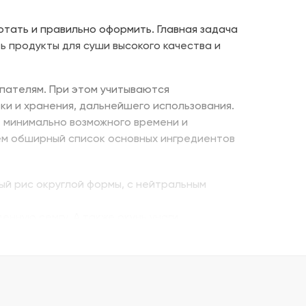
отать и правильно оформить. Главная задача
ь продукты для суши высокого качества и
пателям. При этом учитываются
ки и хранения, дальнейшего использования.
е минимально возможного времени и
ем обширный список основных ингредиентов
ый рис округлой формы, с нейтральным
енную семгу. А также окунь унаги,
ито – для последнего штриха к оформлению.
 можно оптом и с доставкой.
казать премиальный мучной продукт для