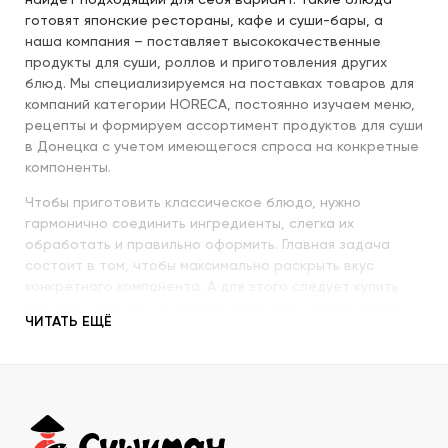
найдет подходящий для себя вариант. Такие блюда
готовят японские рестораны, кафе и суши-бары, а
наша компания – поставляет высококачественные
продукты для суши, роллов и приготовления других
блюд. Мы специализируемся на поставках товаров для
компаний категории HORECA, постоянно изучаем меню,
рецепты и формируем ассортимент продуктов для суши
в Донецка с учетом имеющегося спроса на конкретные
компоненты.
Чтобы приготовить классическое блюдо, нужно
гармонично соединить ингредиенты, слегка их
обработать и правильно оформить. Главная задача
состоит в том, чтобы максимально раскрыть вкус
конкретного компонента. А для этого следует купить
продукты для суши высокого качества и использовать
ЧИТАТЬ ЕЩЁ
их со знанием всех секретов.
Наша компания с пристальным вниманием относится к
качеству продукции, которую предлагает покупателям.
При этом учитываются особенности восточной кухни,
происхождение и свежесть каждого продукта, условия