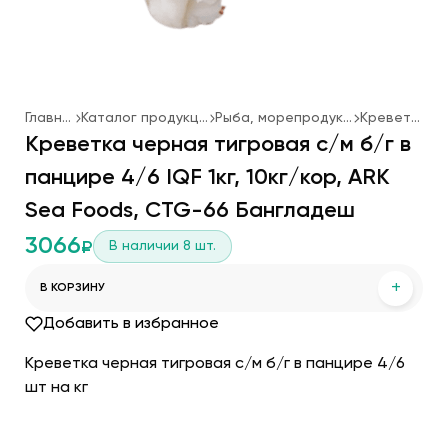
Главная
Каталог продукции
Рыба, морепродукты
Креветки
Креветка черная тигровая с/м б/г в
панцире 4/6 IQF 1кг, 10кг/кор, ARK
Sea Foods, CTG-66 Бангладеш
3066
В наличии
8
шт.
₽
+
В КОРЗИНУ
Добавить в избранное
Креветка черная тигровая с/м б/г в панцире 4/6
шт на кг