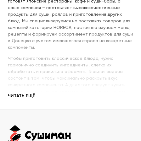
готовят японские рестораны, кафе и суши-бары, а
наша компания – поставляет высококачественные
продукты для суши, роллов и приготовления других
блюд. Мы специализируемся на поставках товаров для
компаний категории HORECA, постоянно изучаем меню,
рецепты и формируем ассортимент продуктов для суши
в Донецка с учетом имеющегося спроса на конкретные
компоненты.
Чтобы приготовить классическое блюдо, нужно
гармонично соединить ингредиенты, слегка их
обработать и правильно оформить. Главная задача
состоит в том, чтобы максимально раскрыть вкус
конкретного компонента. А для этого следует купить
продукты для суши высокого качества и использовать
ЧИТАТЬ ЕЩЁ
их со знанием всех секретов.
Наша компания с пристальным вниманием относится к
качеству продукции, которую предлагает покупателям.
При этом учитываются особенности восточной кухни,
происхождение и свежесть каждого продукта, условия
транспортировки и хранения, дальнейшего