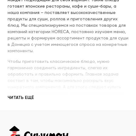
найдет подходящий для себя вариант. Такие блюда
готовят японские рестораны, кафе и суши-бары, а
наша компания – поставляет высококачественные
продукты для суши, роллов и приготовления других
блюд. Мы специализируемся на поставках товаров для
компаний категории HORECA, постоянно изучаем меню,
рецепты и формируем ассортимент продуктов для суши
в Донецка с учетом имеющегося спроса на конкретные
компоненты.
Чтобы приготовить классическое блюдо, нужно
гармонично соединить ингредиенты, слегка их
обработать и правильно оформить. Главная задача
состоит в том, чтобы максимально раскрыть вкус
конкретного компонента. А для этого следует купить
продукты для суши высокого качества и использовать
ЧИТАТЬ ЕЩЁ
их со знанием всех секретов.
Наша компания с пристальным вниманием относится к
качеству продукции, которую предлагает покупателям.
При этом учитываются особенности восточной кухни,
происхождение и свежесть каждого продукта, условия