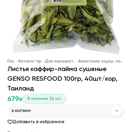
Главная
Каталог продукции
Для паназиатской кухни
Азиатские соусы, пасты, приправы
Листья каффир-лайма сушеные
GENSO RESFOOD 100гр, 40шт/кор,
Таиланд
679
В наличии
36
шт.
₽
+
В КОРЗИНУ
Добавить в избранное