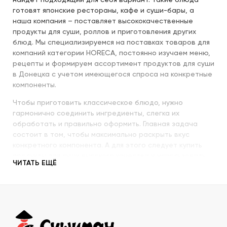
найдет подходящий для себя вариант. Такие блюда
готовят японские рестораны, кафе и суши-бары, а
наша компания – поставляет высококачественные
продукты для суши, роллов и приготовления других
блюд. Мы специализируемся на поставках товаров для
компаний категории HORECA, постоянно изучаем меню,
рецепты и формируем ассортимент продуктов для суши
в Донецка с учетом имеющегося спроса на конкретные
компоненты.
Чтобы приготовить классическое блюдо, нужно
гармонично соединить ингредиенты, слегка их
обработать и правильно оформить. Главная задача
состоит в том, чтобы максимально раскрыть вкус
конкретного компонента. А для этого следует купить
продукты для суши высокого качества и использовать
ЧИТАТЬ ЕЩЁ
их со знанием всех секретов.
Наша компания с пристальным вниманием относится к
качеству продукции, которую предлагает покупателям.
При этом учитываются особенности восточной кухни,
происхождение и свежесть каждого продукта, условия