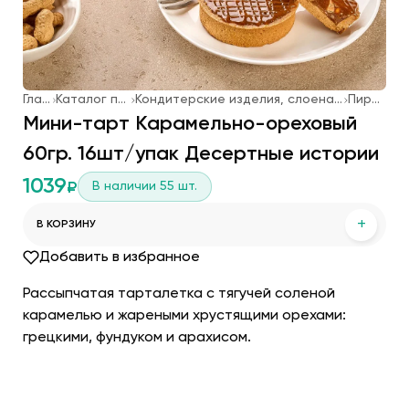
Главная
Каталог продукции
Кондитерские изделия, слоеная выпечка, мороженое
Пирожные
Мини-тарт Карамельно-ореховый
60гр. 16шт/упак Десертные истории
1039
В наличии
55
шт.
₽
+
В КОРЗИНУ
Добавить в избранное
Рассыпчатая тарталетка с тягучей соленой
карамелью и жареными хрустящими орехами:
грецкими, фундуком и арахисом.