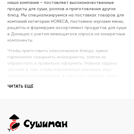
наша компания – поставляет высококачественные
продукты для суши, роллов и приготовления других
блюд. Мы специализируемся на поставках товаров для
компаний категории HORECA, постоянно изучаем меню,
рецепты и формируем ассортимент продуктов для суши
в Донецка с учетом имеющегося спроса на конкретные
компоненты.
Чтобы приготовить классическое блюдо, нужно
гармонично соединить ингредиенты, слегка их
обработать и правильно оформить. Главная задача
состоит в том, чтобы максимально раскрыть вкус
конкретного компонента. А для этого следует купить
продукты для суши высокого качества и использовать
ЧИТАТЬ ЕЩЁ
их со знанием всех секретов.
Наша компания с пристальным вниманием относится к
качеству продукции, которую предлагает покупателям.
При этом учитываются особенности восточной кухни,
происхождение и свежесть каждого продукта, условия
транспортировки и хранения, дальнейшего
использования. Поэтому купить продукты для суши в