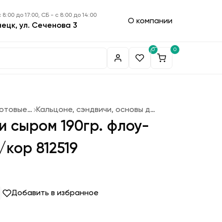
 8:00 до 17:00, СБ - с 8:00 до 14:00
О компании
нецк, ул. Сеченова 3
0
0
Замороженные готовые блюда
Кальцоне, сэндвичи, основы для пиццы
и сыром 190гр. флоу-
/кор 812519
Добавить в избранное