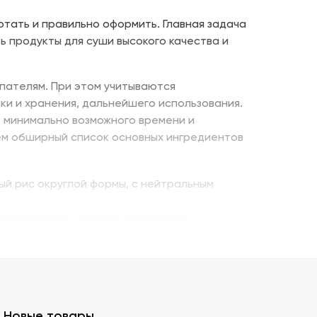
отать и правильно оформить. Главная задача
ь продукты для суши высокого качества и
пателям. При этом учитываются
ки и хранения, дальнейшего использования.
е минимально возможного времени и
ем обширный список основных ингредиентов
ый рис округлой формы, с нейтральным
енную семгу. А также окунь унаги,
ито – для последнего штриха к оформлению.
 можно оптом и с доставкой.
казать премиальный мучной продукт для
Новые товары