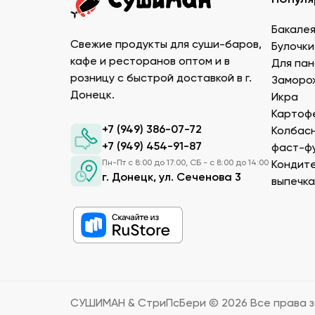
Икру масаго, тобико. Свежайшие проду
Белый и черный кунжут. Придает блюду
Бакале
расфасовке. Используются для создани
Свежие продукты для суши-баров,
Булочки
Уксус рисовый. Заказать этот продукт 
кафе и ресторанов оптом и в
Для пан
Соевый соус. Приготовленный по класс
розницу с быстрой доставкой в г.
Заморо
Донецк.
Икра
Преимущества заказа в Сушиман
Картофе
+7 (949) 386-07-72
Колбасн
Чтобы купить продукты для суши в ДНР от п
+7 (949) 454-91-87
фаст-ф
гарантируем нашим клиентам следующие п
Пн-Пт с 8:00 до 17:00, СБ - с 8:00 до 14:00
Кондите
г. Донецк, ул. Сеченова 3
Большой выбор товаров для суши высок
выпечка
клиентах, поэтому тщательно отбирае
В каталоге можно посмотреть подробно
положить в корзину нужно количество.
В ДНР продукты для суши оптом прода
температурой и влажностью, позволяет
продукции.
Наши менеджеры консультируют по ин
СУШИМАН & СтриПсБери ©
2026
Все права 
заказы.