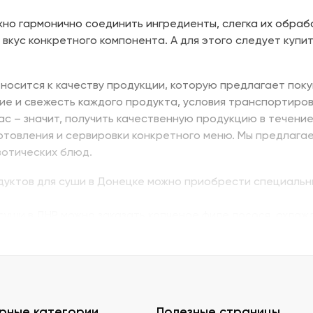
но гармонично соединить ингредиенты, слегка их обраб
 вкус конкретного компонента. А для этого следует купит
носится к качеству продукции, которую предлагает поку
ие и свежесть каждого продукта, условия транспортиров
нас – значит, получить качественную продукцию в течени
отовления и сервировки конкретного меню. Мы предлага
зотических блюд.
одуктов для суши в Донецке можно приобрести специальн
суши в ДНР можно заказать копченое филе лосося, охлажд
ь изумидай – вкусный и питательный. Стружка тунца бон
ую. В Донецке купить продукты для суши – морепродукты,
вой муки с крахмалом для золотистой корочки. Можно за
ской технологии.
е продукты для суши в ДНР с быстрой доставкой.
рные категории
Полезные страницы