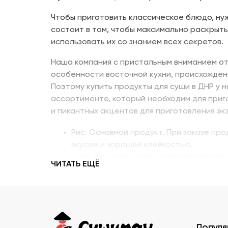
Чтобы приготовить классическое блюдо, нуж
состоит в том, чтобы максимально раскрыть
использовать их со знанием всех секретов.
Наша компания с пристальным вниманием от
особенности восточной кухни, происхожден
Поэтому купить продукты для суши в ДНР у 
ассортименте, который необходим для приг
и пикантных акцентов для приготовления эк
Рис. Основной продукт. При заказе пр
вкусом и хорошей клейкостью.
Рыбу. В составе рыбных продуктов для 
ЧИТАТЬ ЕЩЁ
напоминающий сладкое мясо угря, окун
Креветку – королевскую, тигровую, дик
Муку темпура. Смесь пшеничной и рисо
суши в Донецке, изготовленный по япон
Водоросли. Комбу, нори – качественны
Популя