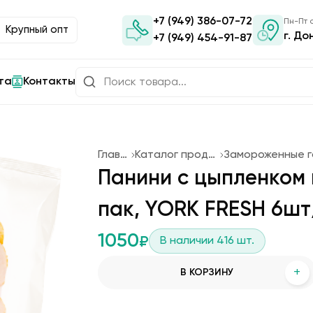
+7 (949) 386-07-72
Пн-Пт с
Крупный опт
г. До
+7 (949) 454-91-87
та
Контакты
Главная
Каталог продукции
Панини с цыпленком 
пак, YORK FRESH 6шт
1050
₽
В наличии
416
шт.
+
В КОРЗИНУ