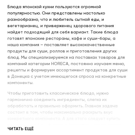
Блюда японской кухни пользуются огромной
популярностью. Они представлены настолько
разнообразно, что и любитель сытной еды, и
вегетарианец, и приверженец здорового питания
найдет подходящий для себя вариант. Такие блюда
готовят японские рестораны, кафе и суши-бары, а
наша компания – поставляет высококачественные
продукты для суши, роллов и приготовления других
блюд. Мы специализируемся на поставках товаров для
компаний категории HORECA, постоянно изучаем меню,
рецепты и формируем ассортимент продуктов для суши
в Донецка с учетом имеющегося спроса на конкретные
компоненты.
Чтобы приготовить классическое блюдо, нужно
гармонично соединить ингредиенты, слегка их
обработать и правильно оформить. Главная задача
состоит в том, чтобы максимально раскрыть вкус
конкретного компонента. А для этого следует купить
продукты для суши высокого качества и использовать
ЧИТАТЬ ЕЩЁ
их со знанием всех секретов.