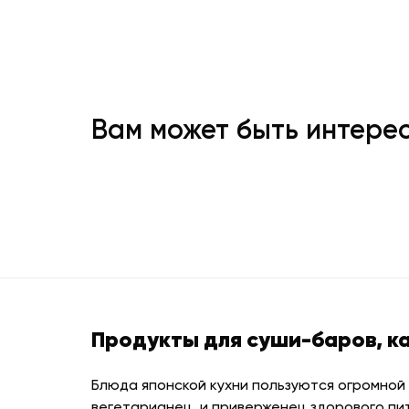
Вам может быть интере
Продукты для суши-баров, к
Блюда японской кухни пользуются огромной
вегетарианец, и приверженец здорового пи