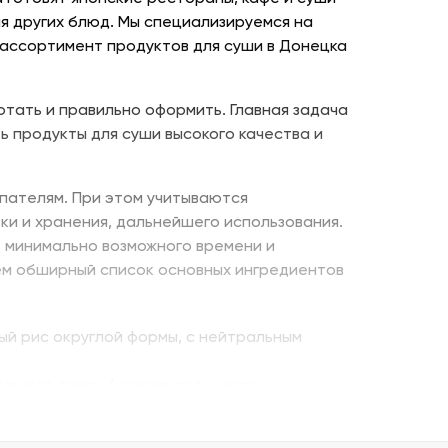
я других блюд. Мы специализируемся на
 ассортимент продуктов для суши в Донецка
отать и правильно оформить. Главная задача
ь продукты для суши высокого качества и
пателям. При этом учитываются
ки и хранения, дальнейшего использования.
е минимально возможного времени и
ем обширный список основных ингредиентов
ый рис округлой формы, с нейтральным
енную семгу. А также окунь унаги,
ито – для последнего штриха к оформлению.
 можно оптом и с доставкой.