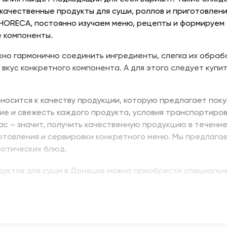
качественные продукты для суши, роллов и приготовлени
 HORECA, постоянно изучаем меню, рецепты и формируем
 компоненты.
но гармонично соединить ингредиенты, слегка их обраб
 вкус конкретного компонента. А для этого следует купит
носится к качеству продукции, которую предлагает поку
ие и свежесть каждого продукта, условия транспортиров
нас – значит, получить качественную продукцию в течени
отовления и сервировки конкретного меню. Мы предлага
зотических блюд.
одуктов для суши в Донецке можно приобрести специальн
суши в ДНР можно заказать копченое филе лосося, охлажд
ь изумидай – вкусный и питательный. Стружка тунца бон
ую. В Донецке купить продукты для суши – морепродукты,