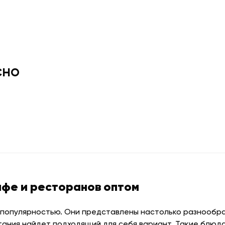
сно
афе и ресторанов оптом
 популярностью. Они представлены настолько разнообраз
тания найдет подходящий для себя вариант. Такие блюда