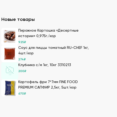
казать премиальный мучной продукт для
Новые товары
ля суши оптом – кунжутные семена в разной
Пирожное Картошка «Десертные
истории» 0,975г./кор
ах.
925
₽
ести оптовой партией в нашей компании.
Соус для пиццы томатный RU-CHEF 1кг,
4шт/кор
274
₽
Клубника с/м 1кг, 10кг 3310213
имеем 20-летний опыт в этой сфере, поэтому
200
₽
Картофель фри 7*7мм FINE FOOD
м. Мы дорожим репутацией и заботимся о
PREMIUM САПФИР 2,5кг, 5шт/кор
т качество продукции.
670
₽
Также здесь можно сделать онлайн-заказ –
лады с оптимальными условиями хранения –