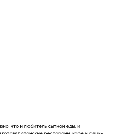
но, что и любитель сытной еды, и
 готовят японские рестораны, кафе и суши-