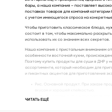
бары, а наша компания – поставляет высоко
поставках товаров для компаний категории
с учетом имеющегося спроса на конкретные
Чтобы приготовить классическое блюдо, нуж
состоит в том, чтобы максимально раскрыть
использовать их со знанием всех секретов.
Наша компания с пристальным вниманием от
особенности восточной кухни, происхожден
Поэтому купить продукты для суши в ДНР у 
ассортименте, который необходим для приг
и пикантных акцентов для приготовления эк
Рис. Основной продукт. При заказе пр
вкусом и хорошей клейкостью.
Рыбу. В составе рыбных продуктов для 
ЧИТАТЬ ЕЩЁ
напоминающий сладкое мясо угря, окун
Креветку – королевскую, тигровую, дик