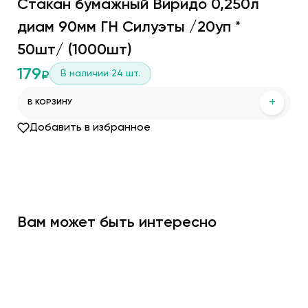
Стакан бумажный Виридо 0,250л
диам 90мм ГН Силуэты /20уп *
50шт/ (1000шт)
179
В наличии
24
шт.
₽
+
В КОРЗИНУ
Добавить в избранное
Вам может быть интересно