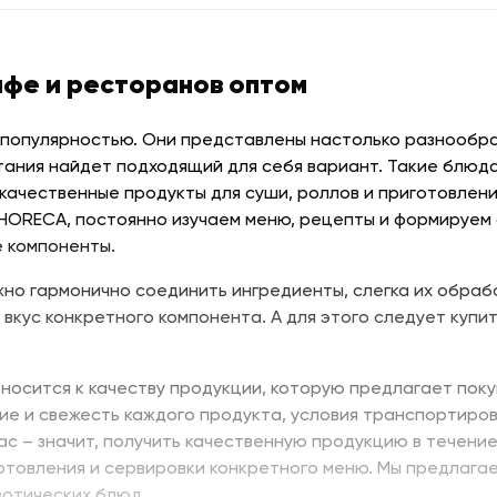
афе и ресторанов оптом
 популярностью. Они представлены настолько разнообраз
тания найдет подходящий для себя вариант. Такие блюда
качественные продукты для суши, роллов и приготовлени
 HORECA, постоянно изучаем меню, рецепты и формируем
 компоненты.
но гармонично соединить ингредиенты, слегка их обраб
 вкус конкретного компонента. А для этого следует купит
носится к качеству продукции, которую предлагает поку
ие и свежесть каждого продукта, условия транспортиров
нас – значит, получить качественную продукцию в течени
отовления и сервировки конкретного меню. Мы предлага
зотических блюд.