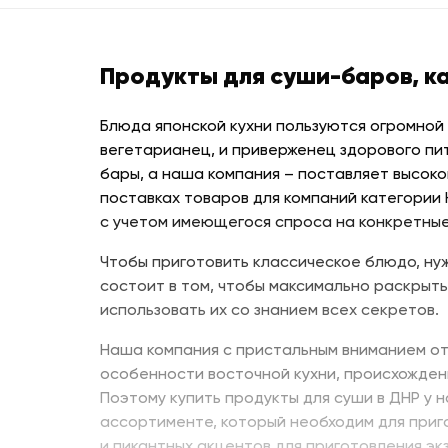
Продукты для суши-баров, к
Блюда японской кухни пользуются огромной
вегетарианец, и приверженец здорового пи
бары, а наша компания – поставляет высоко
поставках товаров для компаний категории
с учетом имеющегося спроса на конкретные
Чтобы приготовить классическое блюдо, нуж
состоит в том, чтобы максимально раскрыть
использовать их со знанием всех секретов.
Наша компания с пристальным вниманием от
особенности восточной кухни, происхожден
Поэтому купить продукты для суши в ДНР у 
ассортименте, который необходим для приг
и пикантных акцентов для приготовления эк