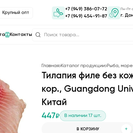
+7 (949) 386-07-72
Пн-Пт с
Крупный опт
г. До
+7 (949) 454-91-87
та
Контакты
Главная
Каталог продукции
Рыба, мор
Тилапия филе без кожи
кор., Guangdong Univ
Китай
447
₽
В наличии
17
шт.
+
В КОРЗИНУ