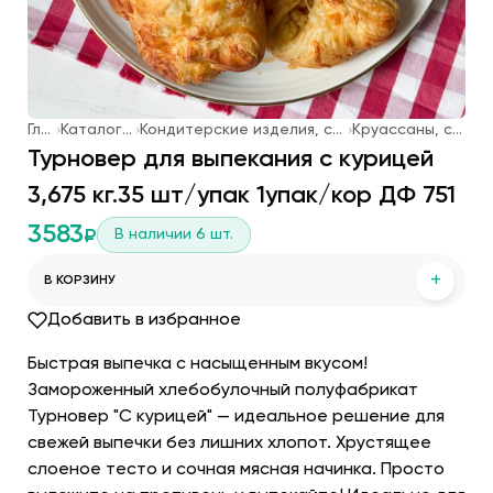
Главная
Каталог продукции
Кондитерские изделия, слоеная выпечка, мороженое
Круассаны, слоеная выпечка
Турновер для выпекания с курицей
3,675 кг.35 шт/упак 1упак/кор ДФ 751
3583
В наличии
6
шт.
₽
+
В КОРЗИНУ
Добавить в избранное
Быстрая выпечка с насыщенным вкусом!
Замороженный хлебобулочный полуфабрикат
Турновер "С курицей" — идеальное решение для
свежей выпечки без лишних хлопот. Хрустящее
слоеное тесто и сочная мясная начинка. Просто