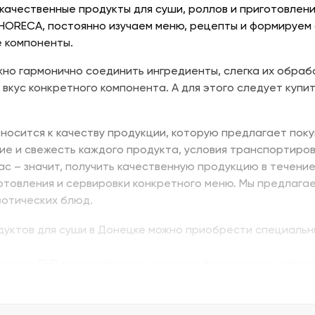
качественные продукты для суши, роллов и приготовлени
 HORECA, постоянно изучаем меню, рецепты и формируем
 компоненты.
но гармонично соединить ингредиенты, слегка их обраб
 вкус конкретного компонента. А для этого следует купит
носится к качеству продукции, которую предлагает поку
ие и свежесть каждого продукта, условия транспортиров
нас – значит, получить качественную продукцию в течени
отовления и сервировки конкретного меню. Мы предлага
зотических блюд.
одуктов для суши в Донецке можно приобрести специальн
суши в ДНР можно заказать копченое филе лосося, охлажд
ь изумидай – вкусный и питательный. Стружка тунца бон
ую. В Донецке купить продукты для суши – морепродукты,