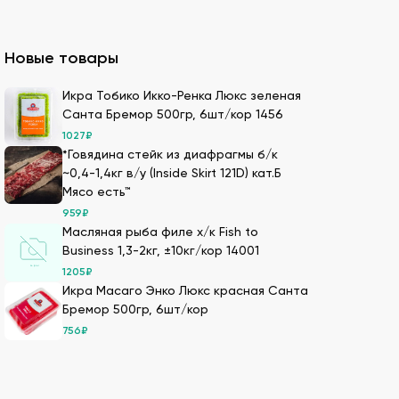
казать премиальный мучной продукт для
Новые товары
ля суши оптом – кунжутные семена в разной
Икра Тобико Икко-Ренка Люкс зеленая
Санта Бремор 500гр, 6шт/кор 1456
ах.
1027
₽
ести оптовой партией в нашей компании.
*Говядина стейк из диафрагмы б/к
~0,4-1,4кг в/у (Inside Skirt 121D) кат.Б
Мясо есть™
959
₽
имеем 20-летний опыт в этой сфере, поэтому
Масляная рыба филе х/к Fish to
Business 1,3-2кг, ±10кг/кор 14001
1205
₽
м. Мы дорожим репутацией и заботимся о
Икра Масаго Энко Люкс красная Санта
т качество продукции.
Бремор 500гр, 6шт/кор
Также здесь можно сделать онлайн-заказ –
756
₽
лады с оптимальными условиями хранения –
оптовых заказов, обеспечивая свежесть