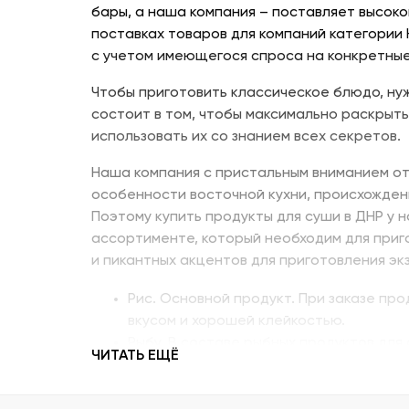
бары, а наша компания – поставляет высоко
поставках товаров для компаний категории
с учетом имеющегося спроса на конкретные
Чтобы приготовить классическое блюдо, нуж
состоит в том, чтобы максимально раскрыть
использовать их со знанием всех секретов.
Наша компания с пристальным вниманием от
особенности восточной кухни, происхожден
Поэтому купить продукты для суши в ДНР у 
ассортименте, который необходим для приг
и пикантных акцентов для приготовления эк
Рис. Основной продукт. При заказе пр
вкусом и хорошей клейкостью.
Рыбу. В составе рыбных продуктов для 
ЧИТАТЬ ЕЩЁ
напоминающий сладкое мясо угря, окун
Креветку – королевскую, тигровую, дик