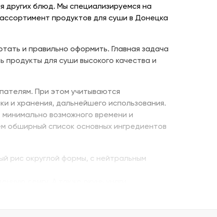
я других блюд. Мы специализируемся на
 ассортимент продуктов для суши в Донецка
отать и правильно оформить. Главная задача
ь продукты для суши высокого качества и
пателям. При этом учитываются
ки и хранения, дальнейшего использования.
е минимально возможного времени и
ем обширный список основных ингредиентов
ый рис округлой формы, с нейтральным
енную семгу. А также окунь унаги,
ито – для последнего штриха к оформлению.
 можно оптом и с доставкой.