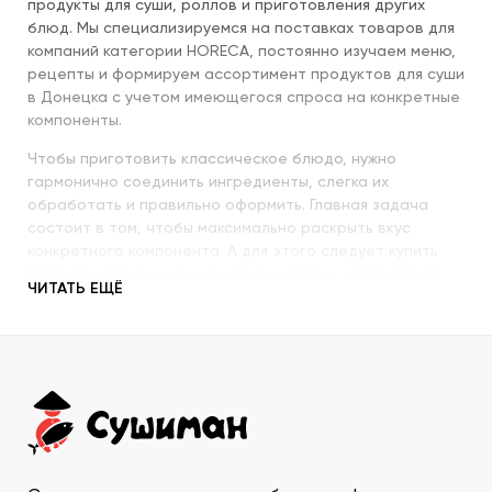
продукты для суши, роллов и приготовления других
блюд. Мы специализируемся на поставках товаров для
компаний категории HORECA, постоянно изучаем меню,
рецепты и формируем ассортимент продуктов для суши
в Донецка с учетом имеющегося спроса на конкретные
компоненты.
Чтобы приготовить классическое блюдо, нужно
гармонично соединить ингредиенты, слегка их
обработать и правильно оформить. Главная задача
состоит в том, чтобы максимально раскрыть вкус
конкретного компонента. А для этого следует купить
продукты для суши высокого качества и использовать
ЧИТАТЬ ЕЩЁ
их со знанием всех секретов.
Наша компания с пристальным вниманием относится к
качеству продукции, которую предлагает покупателям.
При этом учитываются особенности восточной кухни,
происхождение и свежесть каждого продукта, условия
транспортировки и хранения, дальнейшего
использования. Поэтому купить продукты для суши в
ДНР у нас – значит, получить качественную продукцию