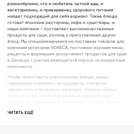
разнообразно, что и любитель сытной еды, и
вегетарианец, и приверженец здорового питания
найдет подходящий для себя вариант. Такие блюда
готовят японские рестораны, кафе и суши-бары, а
наша компания – поставляет высококачественные
продукты для суши, роллов и приготовления других
блюд. Мы специализируемся на поставках товаров для
компаний категории HORECA, постоянно изучаем меню,
рецепты и формируем ассортимент продуктов для суши
в Донецка с учетом имеющегося спроса на конкретные
компоненты.
Чтобы приготовить классическое блюдо, нужно
гармонично соединить ингредиенты, слегка их
обработать и правильно оформить. Главная задача
состоит в том, чтобы максимально раскрыть вкус
конкретного компонента. А для этого следует купить
продукты для суши высокого качества и использовать
ЧИТАТЬ ЕЩЁ
их со знанием всех секретов.
Наша компания с пристальным вниманием относится к
качеству продукции, которую предлагает покупателям.