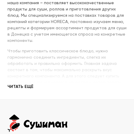
наша компания – поставляет высококачественные
продукты для суши, роллов и приготовления других
блюд. Мы специализируемся на поставках товаров для
компаний категории HORECA, постоянно изучаем меню,
рецепты и формируем ассортимент продуктов для суши
в Донецка с учетом имеющегося спроса на конкретные
компоненты.
Чтобы приготовить классическое блюдо, нужно
гармонично соединить ингредиенты, слегка их
обработать и правильно оформить. Главная задача
состоит в том, чтобы максимально раскрыть вкус
конкретного компонента. А для этого следует купить
продукты для суши высокого качества и использовать
ЧИТАТЬ ЕЩЁ
их со знанием всех секретов.
Наша компания с пристальным вниманием относится к
качеству продукции, которую предлагает покупателям.
При этом учитываются особенности восточной кухни,
происхождение и свежесть каждого продукта, условия
транспортировки и хранения, дальнейшего
использования. Поэтому купить продукты для суши в