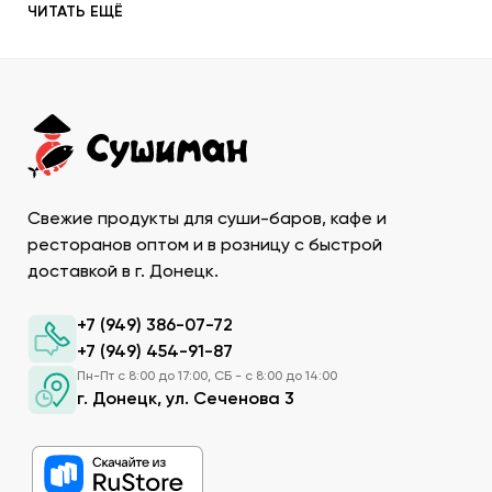
ЧИТАТЬ ЕЩЁ
их со знанием всех секретов.
Наша компания с пристальным вниманием относится к
качеству продукции, которую предлагает покупателям.
При этом учитываются особенности восточной кухни,
происхождение и свежесть каждого продукта, условия
транспортировки и хранения, дальнейшего
использования. Поэтому купить продукты для суши в
ДНР у нас – значит, получить качественную продукцию
Свежие продукты для суши-баров, кафе и
в течение минимально возможного времени и
ассортименте, который необходим для приготовления и
ресторанов оптом и в розницу с быстрой
сервировки конкретного меню. Мы предлагаем
доставкой в г. Донецк.
обширный список основных ингредиентов и пикантных
акцентов для приготовления экзотических блюд.
+7 (949) 386-07-72
+7 (949) 454-91-87
Рис. Основной продукт. При заказе продуктов для
суши в Донецке можно приобрести специальный
Пн-Пт с 8:00 до 17:00, СБ - с 8:00 до 14:00
г. Донецк, ул. Сеченова 3
рис округлой формы, с нейтральным вкусом и
хорошей клейкостью.
Рыбу. В составе рыбных продуктов для суши в ДНР
можно заказать копченое филе лосося,
охлажденную семгу. А также окунь унаги,