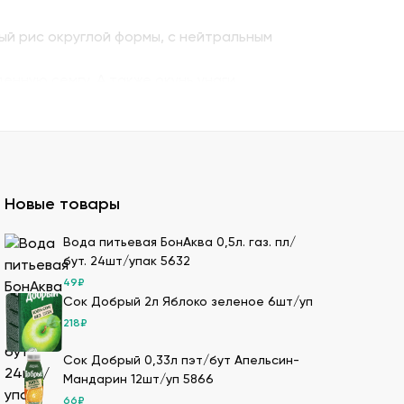
ый рис округлой формы, с нейтральным
енную семгу. А также окунь унаги,
ито – для последнего штриха к оформлению.
 можно оптом и с доставкой.
казать премиальный мучной продукт для
Новые товары
ля суши оптом – кунжутные семена в разной
Вода питьевая БонАква 0,5л. газ. пл/
бут. 24шт/упак 5632
ах.
49
₽
ести оптовой партией в нашей компании.
Сок Добрый 2л Яблоко зеленое 6шт/уп
218
₽
Сок Добрый 0,33л пэт/бут Апельсин-
имеем 20-летний опыт в этой сфере, поэтому
Мандарин 12шт/уп 5866
66
₽