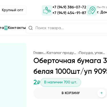
+7 (949) 386-07-72
Пн-Пт с
Крупный опт
г. До
+7 (949) 454-91-87
та
Контакты
Главная
Каталог продукции
Посуда, упаковка
Оберточная бумага 3
белая 1000шт/уп 909
2
₽
В наличии
700
шт.
+
В КОРЗИНУ