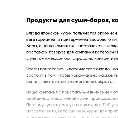
Продукты для суши-баров, к
Блюда японской кухни пользуются огромной
вегетарианец, и приверженец здорового пи
бары, а наша компания – поставляет высоко
поставках товаров для компаний категории
с учетом имеющегося спроса на конкретные
Чтобы приготовить классическое блюдо, нуж
состоит в том, чтобы максимально раскрыть
использовать их со знанием всех секретов.
Наша компания с пристальным вниманием от
особенности восточной кухни, происхожден
Поэтому купить продукты для суши в ДНР у 
ассортименте, который необходим для приг
и пикантных акцентов для приготовления эк