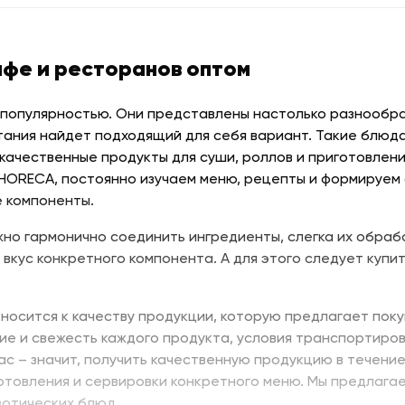
афе и ресторанов оптом
 популярностью. Они представлены настолько разнообраз
тания найдет подходящий для себя вариант. Такие блюда
качественные продукты для суши, роллов и приготовлени
 HORECA, постоянно изучаем меню, рецепты и формируем
 компоненты.
но гармонично соединить ингредиенты, слегка их обраб
 вкус конкретного компонента. А для этого следует купит
носится к качеству продукции, которую предлагает поку
ие и свежесть каждого продукта, условия транспортиров
нас – значит, получить качественную продукцию в течени
отовления и сервировки конкретного меню. Мы предлага
зотических блюд.