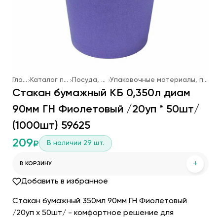
Главная
Каталог продукции
Посуда, упаковка
Упаковочные материалы, посуда одноразовая
Стакан бумажный КБ 0,350л диам
90мм ГН Фиолетовый /20уп * 50шт/
(1000шт) 59625
209
В наличии
29
шт.
₽
+
В КОРЗИНУ
Добавить в избранное
Стакан бумажный 350мл 90мм ГН Фиолетовый
/20уп х 50шт/ - комфортное решение для