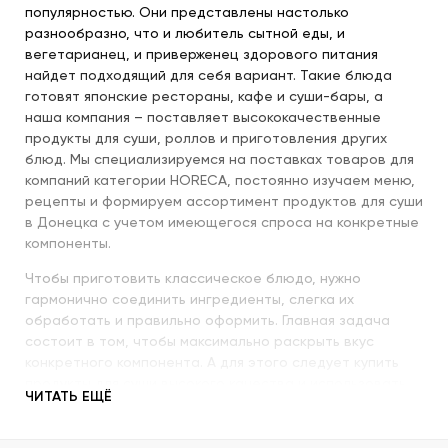
популярностью. Они представлены настолько
разнообразно, что и любитель сытной еды, и
вегетарианец, и приверженец здорового питания
найдет подходящий для себя вариант. Такие блюда
готовят японские рестораны, кафе и суши-бары, а
наша компания – поставляет высококачественные
продукты для суши, роллов и приготовления других
блюд. Мы специализируемся на поставках товаров для
компаний категории HORECA, постоянно изучаем меню,
рецепты и формируем ассортимент продуктов для суши
в Донецка с учетом имеющегося спроса на конкретные
компоненты.
Чтобы приготовить классическое блюдо, нужно
гармонично соединить ингредиенты, слегка их
обработать и правильно оформить. Главная задача
состоит в том, чтобы максимально раскрыть вкус
конкретного компонента. А для этого следует купить
продукты для суши высокого качества и использовать
ЧИТАТЬ ЕЩЁ
их со знанием всех секретов.
Наша компания с пристальным вниманием относится к